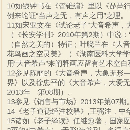
10如钱钟书在《管锥编》里以《琵琶行
例来论证“当声之无，有声之用”之理。
11如宋亚文在《试论老子“大音希声，
（《长安学刊》2010年第2期）中说：“
（自然之美的）特征；叶晓兰在《大
花鸟画之空灵美》（《湖南医科大学学报
用“大音希声”来阐释画应留有艺术空
12参见陈丽的《大音希声，大象无形
界》以及徐忠平的《大音希声，大爱
2013年 第08期）。
13参见《销售与市场》2013年第07期
14《老子道德经注校释》,王弼注，中华
15诸如《老子绎读》任继愈著，国家图