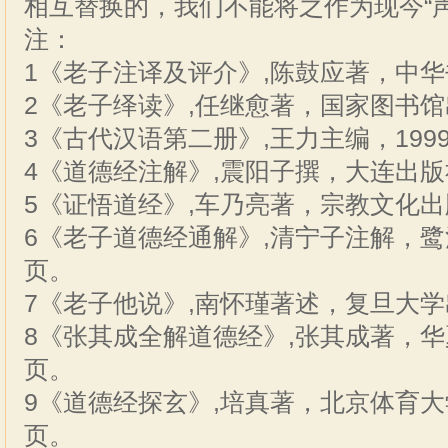
相互替换的，我们不能将之作为现今“
注：
1《老子注译及评介》,陈鼓应著，中华书
2《老子绎读》,任继愈著，国家图书馆出
3《古代汉语第二册》,王力主编，1999
4《道德经注解》,震阳子撰，大连出版社
5《证悟道经》,车乃亮著，宗教文化出版
6《老子道德经通解》,清宁子注解，鹭江
页。
7《老子他说》,南怀瑾著述，复旦大学出
8《张其成全解道德经》,张其成著，华夏
页。
9《道德经探玄》,培真著，北京体育大学
页。