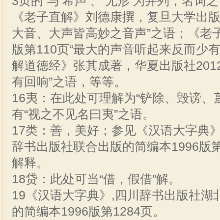
3页的“与‘希声’、‘无形’为并列，名词
《老子直解》刘德康撰，复旦大学出版社1
大音、大声皆高妙之音声”之语；《老子
版第110页“最大的声音听起来反而少
解道德经》张其成著，华夏出版社2012
有回响”之语，等等。
16夷：在此处可理解为“铲除、毁谤、
有“视之不见名曰夷”之语。
17类：善，美好；参见《汉语大字典
辞书出版社联合出版的简编本1996版第1
解释。
18贷：此处可当“借，假借”解。
19《汉语大字典》,四川辞书出版社
的简编本1996版第1284页。