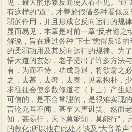
见，最大的形象反而使人看不见。“道
有这样的“道”，才善於假借各种看似
弱的作用，并且形成它反向运行的规
显而易见，本章是对前一章“反者道之
解说，旨在通过各种“下士”觉得反常
的柔弱功用及其反向运行的规律。为
悟大道的玄妙，老子提出了许多方法
有，为而不恃，功成身退，将欲翕之
之，去甚，去奢，去泰，见素抱朴，
求往往会使多数修道者（下士）产生
可信的，是不合常理的，是很难实现
言论充耳不闻，甚至大声讥笑。然而老
知，甚易行，天下莫能知，莫能行”，只
的教化;所以他在此处才谈及“大音希声