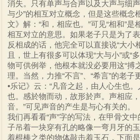
消失。只有单声与合声以及大声与细声里
与少”的相互对立概念，但是这些概念根
文》解：“和，相应也。”可见“相和”
相互对立的意思。如果老子只是为了表达
反相成的话，他完全可以直接说“大小相
且，世上有很多可以体现“大与小”或“
物可供例举，他根本就没必要用这“搏
理。当然，力推“不言”、“希言”的老
•乐记》云：“凡音之起，由人心生也
也。感於物而动，故形於声。声相应
音。”可见声音的产生是与心有关的。
我们再看看“声”字的写法，在甲骨文
子吊着一块穿有孔的略像一弯月牙的
着棍棒之类的物体敲击着玉石，下面