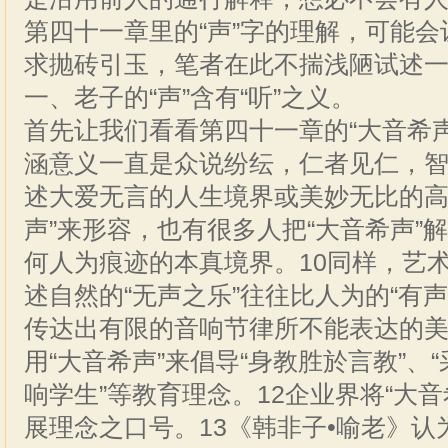
第四十一章里的“声”字的理解，可能
求抛砖引玉，笔者在此不揣浅陋试述
一、老子的“声”含有“听”之义。
首先让我们看看第四十一章的“大音希声
涵意义一直是众说纷纭，仁者见仁，
述大爱无言的人生境界或美妙无比的高
声”来形容，也有很多人把“大音希声”
何人为痕迹的本真境界。10同样，艺术
述自然的“无声之乐”往往比人为的“有
传达出有限的音响节律所不能表达的美
用“大音希声”来倡导“身教胜於言教”、
响学生”等教育理念。12企业界将“大
展理念之口号。13《韩非子•喻老》