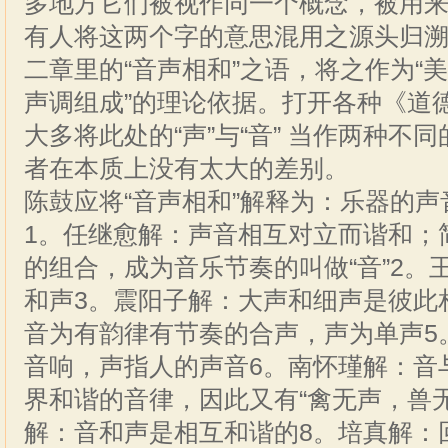
多地方它们被视作同一个概念，被用
有人将这两个字的意思混用之源头归
二章里的“音声相和”之语，将之作为“
声调组成”的理论依据。打开各种《道
大多将此处的“声”与“音” 当作两种不
者在本质上没有太大的差别。
陈鼓应将“音声相和”解释为：乐器的
1。任继愈解：声音相互对立而谐和；简
的组合，成为音乐节奏的叫做“音”2。
和声3。震阳子解：大声和细声是彼此
音为有韵律有节奏的合声，声为单声5
音响，声指人的声音6。南怀瑾解：音
界和谐的音律，因此又有“禽无声，兽无
解：音和声是相互和谐的8。培真解：