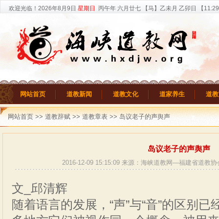
欢迎光临！
2026年8月9日
星期日
丙午年 六月廿七
【马】乙未月 乙卯日 【
11:29
网站首页
道教新闻
道教文化
道家养生
道教
网站首页
>>
道教辞赋
>>
道教章表
>> 岛议老子的声舆声
岛议老子的声舆声
2016-12-09 15:15:09 来源：海峡道教网—福建省道教
文_邱清辉
随着语言的发展，“声”与“音”的区别