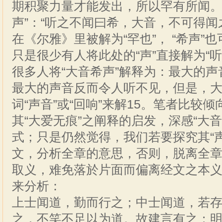
期积聚力量才能发出，所以罕有所闻。
声”：“听之不闻曰希，大音，不可得闻之
在《尔雅》里被解为“罕也”， “希声”也
只是很少有人将此处的“声”直接解为“听
很多人将“大音希声”解释为：最大的
最大的声音反而令人听不见，但是，大
词“声音”或“回响”来解15。笔者比较
其“大爱无痕”之阐释的启发，深感“大
式；只是仍然觉得，我们若要探究其“
文，分析全章的意思，否则，脱离全
取义，难免落於片面而偏离经文之本
来分析：
上士闻道，勤而行之；中士闻道，若
之，不笑不足以为道。故建言有之：