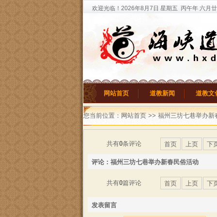
欢迎光临！
2026年8月7日
星期五
丙午年 六月
网站首页
道教新闻
道教文
您当前位置：
网站首页
>>
福州三坊七巷举办新
共有
0
条评论
首页
上页
下
评论：福州三坊七巷举办新春民俗活动
共有
0
篇评论
首页
上页
下
发表留言