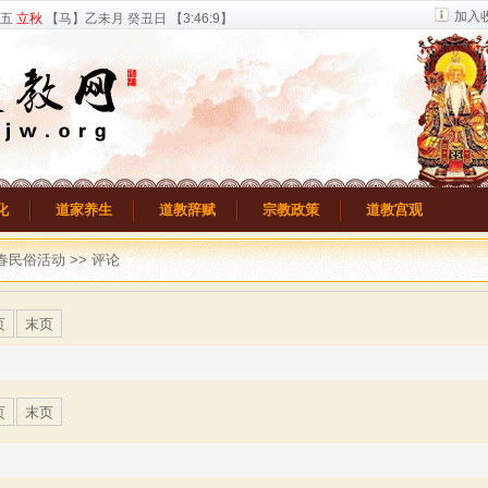
加入
廿五
立秋
【马】乙未月 癸丑日 【
3:46:9
】
化
道家养生
道教辞赋
宗教政策
道教宫观
春民俗活动
>> 评论
页
末页
页
末页