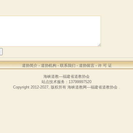
道协简介
-
道协机构
-
联系我们
-
道协留言
-
许 可 证
海峡道教—福建省道教协会
站点技术服务：13799997520
Copyright 2012-2027, 版权所有
海峡道教网—福建省道教协会
.